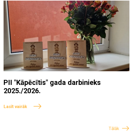
PII "Kāpēcītis" gada darbinieks
2025./2026.
Lasīt vairāk
Tālāk