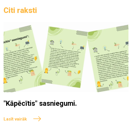
Citi raksti
"Kāpēcītis" sasniegumi.
Lasīt vairāk