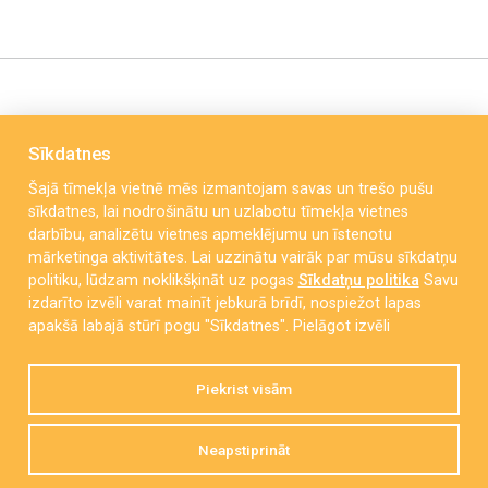
Sīkdatnes
Šajā tīmekļa vietnē mēs izmantojam savas un trešo pušu
sīkdatnes, lai nodrošinātu un uzlabotu tīmekļa vietnes
darbību, analizētu vietnes apmeklējumu un īstenotu
mārketinga aktivitātes. Lai uzzinātu vairāk par mūsu sīkdatņu
politiku, lūdzam noklikšķināt uz pogas
Sīkdatņu politika
Savu
izdarīto izvēli varat mainīt jebkurā brīdī, nospiežot lapas
Miera iela 40/42, Liepāja, LV-3411
apakšā labajā stūrī pogu "Sīkdatnes".
Pielāgot izvēli
kapecitis@liepaja.edu.lv
Piekrist visām
63 433 701
Neapstiprināt