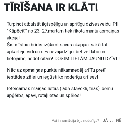
TĪRĪŠANA IR KLĀT!
Turpinot atbalstīt ilgtspējīgu un apritīgu dzīvesveidu, PII
"Kāpēcītī" no 23.-27.martam tiek rīkota mantu apmaiņas
akcija!
Šis ir īstais brīdis izšķirot savus skapjus, sakārtot
apkārtējo vidi un sev nevajadzīgo, bet vēl labo un
lietojamo, nodot citam! DOSIM LIETĀM JAUNU DZĪVI !
Nāc uz apmaiņas punktu nākamnedēļ arī Tu pretī
iestādes zālei un iegūsti ko noderīgu arī sev!
Ieteicamās maiņas lietas (labā stāvoklī, tīras): bērnu
apģērbs, apavi, rotaļlietas un spēles!
JĀ
NĒ
Vai informācija bija noderīga?
vai