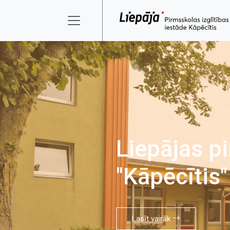
Liepājas pi
"Kāpēcītis"
Lasīt vairāk