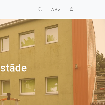
A
A
A
estāde