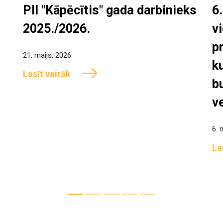
PII "Kāpēcītis" gada darbinieks
6
2025./2026.
v
p
21. maijs, 2026
k
Lasīt vairāk
b
v
6. 
La