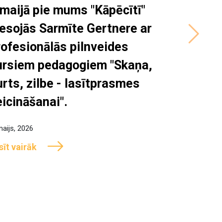
.maijā pie mums "Kāpēcītī"
iesojās Sarmīte Gertnere ar
Next
rofesionālās pilnveides
ursiem pedagogiem "Skaņa,
urts, zilbe - lasītprasmes
eicināšanai".
maijs, 2026
sīt vairāk